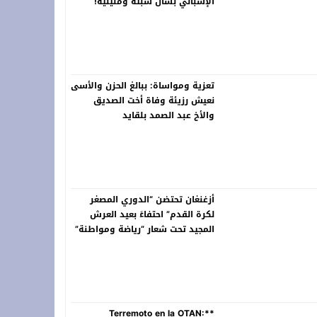
الإسباني بشأن سبتة ومليلية!
تعزية ومواساة: ببالغ الحزن والأسى
نعيش رزيئة وفاة أخت الصديق
والأخ عبد الصمد بلقايد
أزغنغان تحتضن “الدوري المصغر
لكرة القدم” احتفاءً بعيد العرش
المجيد تحت شعار “رياضة ومواطنة”
**Terremoto en la OTAN: