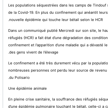
Les populations séquestrées dans les camps de Tindouf 
de la Covid-19. En plus du confinement qui anéantit leurs
وجدة : معرض *الفن والراي* ي
nouvelle épidémie qui touche leur bétail selon le HCR.
والساكنة لتنظيم جمع النفايات والحفاظ على جمالية المدينة
Dans un communiqué publié Mercredi sur son site, le hau
réfugiés (HCR) a fait état d’une dégradation des conditio
confinement et l’apparition d’une maladie qui a dévasté l
des gens vivent de l’élevage.
Le confinement a été très durement vécu par la populati
nombreuses personnes ont perdu leur source de revenu à
du Polisario.
Une épidémie animale
En pleine crise sanitaire, la souffrance des réfugiés séq
d’une épidémie pulmonaire touchant le bétail, celle-ci a