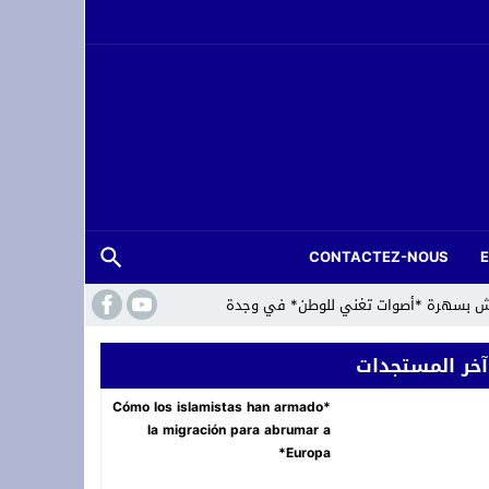
CONTACTEZ-NOUS
لعرش بسهرة *أصوات تغني للوطن* في وجدة
آخر المستجدات
*Cómo los islamistas han armado
la migración para abrumar a
Europa*