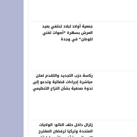
خلّد ذاكرة الرواد ونبض التراث في لوحات خالدة
جمعية أولاد لبلاد تحتفي بعيد
العرش بسهرة *أصوات تغني
للوطن* في وجدة
رئاسة حزب التجديد والتقدم تعلن
مباشرة إجراءات قضائية وتدعو إلى
ندوة صحفية بشأن النزاع التنظيمي
زلزال داخل حلف الناتو: الولايات
المتحدة وتركيا ترفضان المقترح