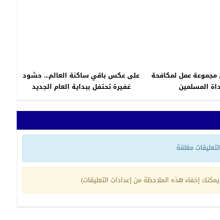
 مجموعة عمل لمكافحة
على عكس باقي ساكنة العالم… حشود
اة المسلمين
غفيرة تحتفل ببداية العام الجديد
بمدينة ووهان الصينية “مهد كورونا”
(صور)
 التعليقات مغلقة
مكنك إخفاء هذه الملاحظة من إعدادات التعليقات)