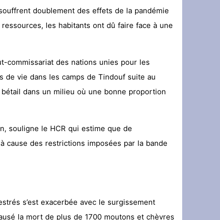
souffrent doublement des effets de la pandémie
**Terremoto en la OTAN: ¡Estados Unidos y Turquía rechazan a España y protegen Ceuta y Melilla, Marruecos! **
 ressources, les habitants ont dû faire face à une
*Crisis migratoria de Ceuta: Los hechos, las hipótesis y las manipulaciones*
سلطات سلوان تُطلق حملة توعوية للتجار 
t-commissariat des nations unies pour les
ns de vie dans les camps de Tindouf suite au
e bétail dans un milieu où une bonne proportion
on, souligne le HCR qui estime que de
 cause des restrictions imposées par la bande
uestrés s’est exacerbée avec le surgissement
 causé la mort de plus de 1700 moutons et chèvres