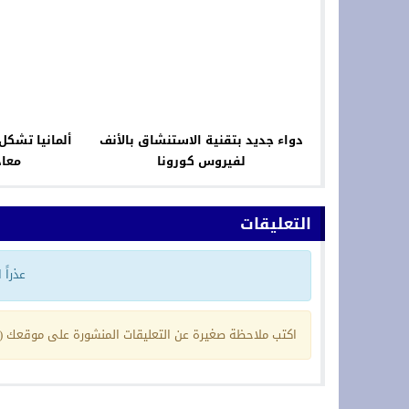
دواء جديد بتقنية الاستنشاق بالأنف
ألمانيا تشكل
لفيروس كورونا
معاد
التعليقات
عذراً
اكتب ملاحظة صغيرة عن التعليقات المنشورة على موقعك (ي