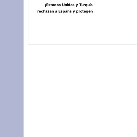
¡Estados Unidos y Turquía
rechazan a España y protegen
Ceuta y Melilla, Marruecos! **