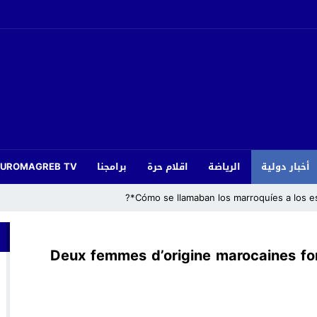
أخبار دولية
الرياضة
اقلام حرة
برامجنا
EUROMAGREB TV
أزغنغان.. قدماء هلال وفتح الناظور يتوجون بلقب دوري «رياضة ومواطنة»
Deux femmes d’origine marocaines f
الجامعات يرد على الجدل ويكشف حقيقة رسوم التوقيت الميسر