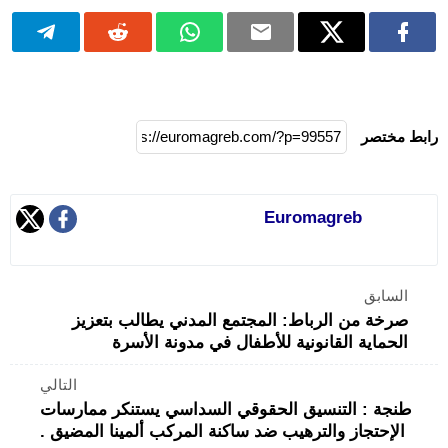
رابط مختصر
Euromagreb
السابق
صرخة من الرباط: المجتمع المدني يطالب بتعزيز
الحماية القانونية للأطفال في مدونة الأسرة
التالي
طنجة : التنسيق الحقوقي السداسي يستنكر ممارسات
الإحتجاز والترهيب ضد ساكنة المركب ألمينا المضيق .