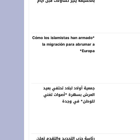
بالحسيمة يثير تساؤلات قبل أيام
من انطلاق الدورة 22
*Cómo los islamistas han armado
la migración para abrumar a
Europa*
جمعية أولاد لبلاد تحتفي بعيد
العرش بسهرة *أصوات تغني
للوطن* في وجدة
رئاسة حزب التجديد والتقدم تعلن