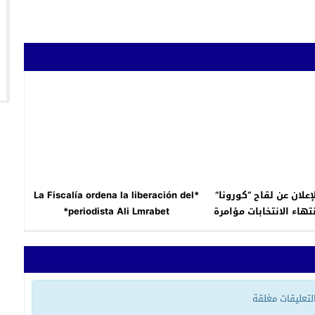
لإعلان عن لقاح “كورونا”
*La Fiscalía ordena la liberación del
تهاء الانتخابات مؤامرة
periodista Ali Lmrabet*
ضده !!
 التعليقات مغلقة