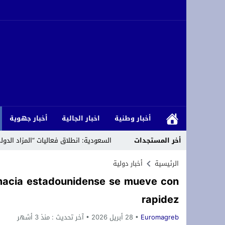
أخبار وطنية
اخبار الجالية
أخبار جهوية
أخر المستجدات
السعودية: انطلاق فعاليات “المزاد الدولي لم
تهنئة بمناسبة الذكرى المباركة لمرور خم
الرئيسية
أخبار دولية
omacia estadounidense se mueve con
استبعاد إدريس شتيوي منصة مهرجان شواطئ
rapidez
*Cómo los islamistas han armado la migración para abrumar a Europa*
Euromagreb
28 أبريل 2026
آخر تحديث :
منذ 3 أشهر
رئاسة حزب التجديد والتقدم تعلن مباشرة