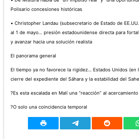
‎• De Mistura habla de “un impulso real” y “una oportunidad
Polisario concesiones históricas
‎• Christopher Landau (subsecretario de Estado de EE.UU.)
al 1 de mayo… presión estadounidense directa para forta
y avanzar hacia una solución realista
‎El panorama general
‎El tiempo ya no favorece la rigidez… Estados Unidos (en
cierre del expediente del Sáhara y la estabilidad del Sahe
‎Es esta escalada en Malí una “reacción” al acercamiento
‎O solo una coincidencia temporal?