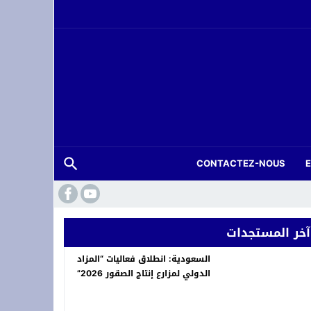
CONTACTEZ-NOUS
ة.. شاب في العشرينات ينهي حياته شنقاً بدوار تلغونت
آخر المستجدات
السعودية: انطلاق فعاليات “المزاد
الدولي لمزارع إنتاج الصقور 2026”
لعرش بسهرة *أصوات تغني للوطن* في وجدة