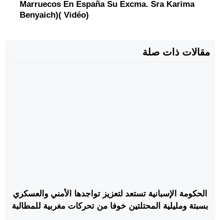
Marruecos En España Su Excma. Sra Karima
Benyaich)( Vidéo)
مقالات ذات صلة
الحكومة الإسبانية تستعد لتعزيز تواجدها الأمني والعسكري
بسبتة ومليلية المحتلتين خوفا من تحركات مغربية للمطالبة
بهما