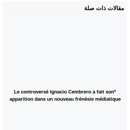
مقالات ذات صلة
*Le controversé Ignacio Cembrero a fait son
apparition dans un nouveau frénésie médiatique
visant à discréditer les institutions sécuritaires
marocaines.*