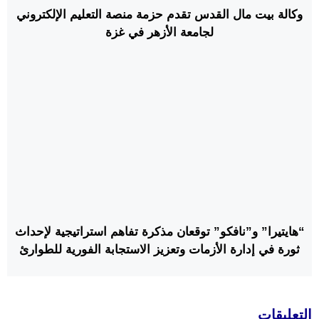
وكالة بيت مال القدس تقدم حزمة منصة التعليم الإلكتروني
لجامعة الأزهر في غزة
“هايتيرا” و”نافكو” توقعان مذكرة تفاهم استراتيجية لإحداث
ثورة في إدارة الأزمات وتعزيز الاستجابة الفورية للطوارئ
التعليقات