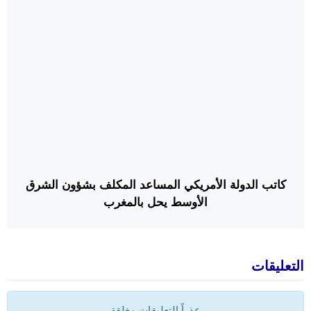
en línea con las posiciones de España, Francia y
Gran Bretaña, y no me preocupa la reacción de
Argelia
كاتب الدولة الأمريكي المساعد المكلف بشؤون الشرق
الأوسط يحل بالمغرب
التعليقات
عذراً التعليقات مغلقة