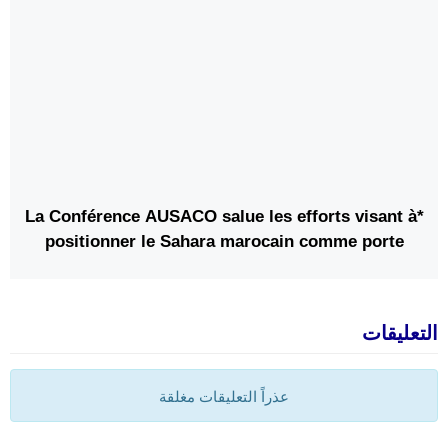
*La Conférence AUSACO salue les efforts visant à
positionner le Sahara marocain comme porte
d’entrée vers l’Afrique et les autres continents*
التعليقات
عذراً التعليقات مغلقة