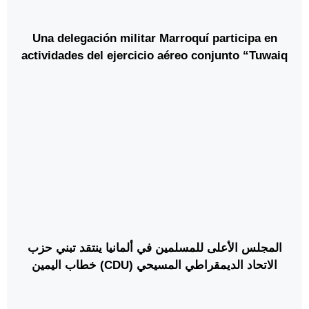
Una delegación militar Marroquí participa en
actividades del ejercicio aéreo conjunto “Tuwaiq
4” en Arabia Saudí
المجلس الأعلى للمسلمين في ألمانيا ينتقد تبني حزب
الاتحاد الديمقراطي المسيحي (CDU) خطاب اليمين
المتطرف