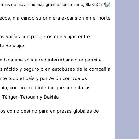
رئاسة حزب التجديد والتقدم تعلن مباشرة
uecos, marcando su primera expansión en el norte
زلزال داخل حلف الناتو: الولايات المتحدة
os vacíos con pasajeros que viajan entre
e de viajar
ombina una sólida red interurbana que permite
es rápido y seguro o en autobuses de la compañía
te todo el país y por Avión con vuelos
bia, con una red interior que conecta las
, Tánger, Tetouan y Dakhla
ecos como destino para empresas globales de