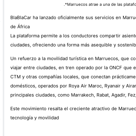
 إجراءات قضائية وتدعو إلى ندوة صحفية بشأن النزاع التنظيمي
BlaBlaCar ha lanzado oficialmente sus servicios en Marr
 وتركيا ترفضان المقترح الإسباني بشأن سبتة ومليلية!
de África
La plataforma permite a los conductores compartir asient
ciudades, ofreciendo una forma más asequible y sostenibl
Un refuerzo a la movilidad turística en Marruecos, que c
viajar entre ciudades, en tren operado por la ONCF que 
CTM y otras compañías locales, que conectan prácticamen
domésticos, operados por Roya Air Maroc, Ryanair y Airar
principales ciudades, como Marrakech, Rabat, Agadir, Fez
Este movimiento resalta el creciente atractivo de Marru
tecnología y movilidad