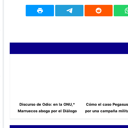
*Discurso de Odio: en la ONU,
*Cómo el caso Pegasus
Marruecos aboga por el Diálogo
por una campaña milita
entre Religiones*
pantalla mediática
acusadas de delito