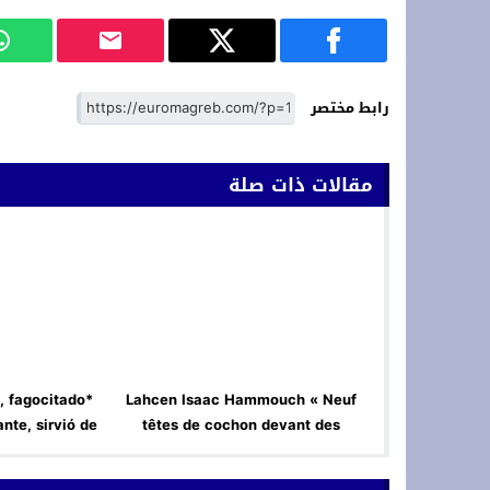
رابط مختصر
مقالات ذات صلة
, fagocitado
Lahcen Isaac Hammouch « Neuf
nte, sirvió de
têtes de cochon devant des
 a figuras
mosquées : enquête ouverte pour
s sexuales
racisme anti-musulmans »