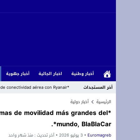
أخبار وطنية
اخبار الجالية
أخبار جهوية
أخر المستجدات
*Marruecos lanza su mayor plan de conectividad aérea con Ryanair.*
s accords agricoles avec le royaume
الرئيسية
أخبار دولية
ormas de movilidad más grandes del
تهنئة بمناسبة الذكرى المباركة لمرور خم
mundo, BlaBlaCar*.
استبعاد إدريس شتيوي منصة مهرجان شواطئ
Euromagreb
3 يوليو 2026
آخر تحديث :
منذ شهر واحد
*Cómo los islamistas han armado la migración para abrumar a Europa*