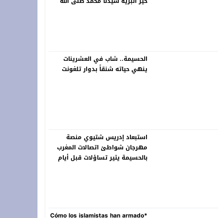
خير البرية سيدنا محمد صلى الله
عليه وسلم
الحسيمة.. شاب في العشرينات
ينهي حياته شنقاً بدوار تلغونت
استبعاد إدريس شتيوي منصة
مهرجان شواطئ اتصالات المغرب
بالحسيمة يثير تساؤلات قبل أيام
من انطلاق الدورة 22
*Cómo los islamistas han armado