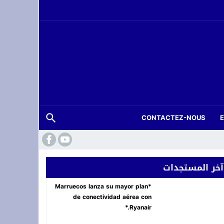
CONTACTEZ-NOUS
 فعاليات “المزاد الدولي لمزارع إنتاج الصقور 2026”
آخر المستجدات
ة.. شاب في العشرينات ينهي حياته شنقاً بدوار تلغونت
*Marruecos lanza su mayor plan
de conectividad aérea con
Ryanair.*
لعرش بسهرة *أصوات تغني للوطن* في وجدة