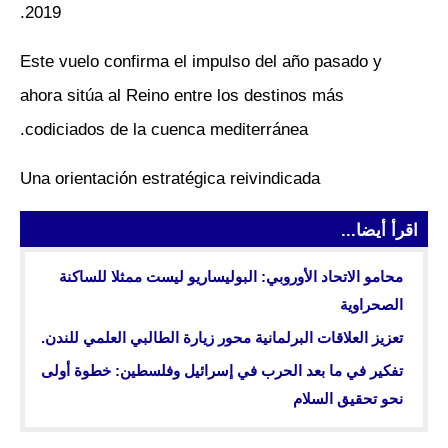
2019.
Este vuelo confirma el impulso del año pasado y
ahora sitúa al Reino entre los destinos más
codiciados de la cuenca mediterránea.
Una orientación estratégica reivindicada
اقرأ أيضا...
محامو الاتحاد الأوروبي: البوليساريو ليست ممثلا للساكنة
الصحراوية
تعزيز العلاقات البرلمانية محور زيارة الطالبي العلمي للندن.
تفكير في ما بعد الحرب في إسرائيل وفلسطين: خطوة أولى
نحو تحقيق السلام