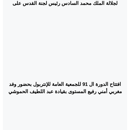
لجلالة الملك محمد السادس رئيس لجنة القدس على
المستويين الدبلوماسي والاجتماعي
افتتاح الدورة ال 91 للجمعية العامة للإنتربول بحضور وفد
مغربي أمني رفيع المستوى بقيادة عبد اللطيف الحموشي