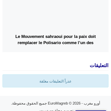
Le Mouvement sahraoui pour la paix doit
remplacer le Polisario comme l’un des
représentants du peuple sahraoui
التعليقات
عذراً التعليقات مغلقة
أورو مغرب - EuroMagreb
© 2026 جميع الحقوق محفوظة.
تصميم
مجلة ووردبريس