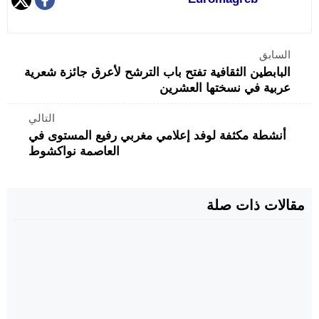
السابق
البابطين الثقافية تفتح باب الترشح لأعرق جائزة شعرية
عربية في نسختها العشرين
التالي
أنشطة مكثفة لوفد إعلامي مغربي رفيع المستوى في
العاصمة نواكشوط
مقالات ذات صلة