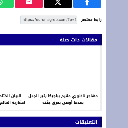
رابط مختصر
مقالات ذات صلة
مهاجر ناظوري مقيم ببلجيكا يثير الجدل
البيان الخت
بعدما أوصى بحرق جثته
من قلب عاصم
التعليقات