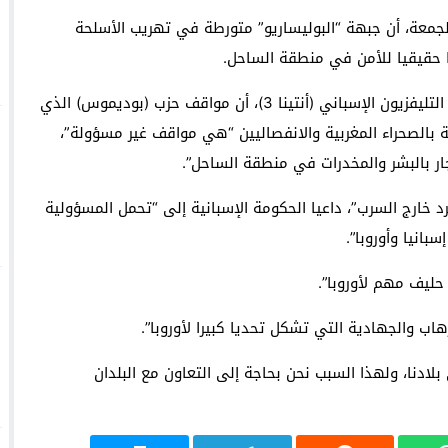
الجمعة، أن جبهة “البوليساريو” متورطة في تهريب الأسلحة
ا حقيقيا للأمن في منطقة الساحل.
واعتبر السيد فالس الذي حل ضيفا في برنامج على قناة التليفزيون الإسباني (أنتينا 3)، أن مواقف حزب (بوديموس) الذي
ة بالصحراء المغربية والانفصاليين “هي مواقف غير مسؤولة”،
ار بالبشر والمخدرات في منطقة الساحل”.
رد خارج السرب”، داعيا الحكومة الإسبانية إلى “تحمل المسؤولية
انيا وأوروبا”.
ليف مهم لأوروبا”.
 والجهادية التي تشكل تحديا كبيرا لأوروبا”.
لادنا، ولهذا السبب نحن بحاجة إلى التعاون مع البلدان