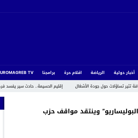
أخبار دولية
الرياضة
اقلام حرة
برامجنا
EUROMAGREB TV
افة تثير تساؤلات حول جودة الأشغال
إقليم الحسيمة.. حادث سير يفسد فر
يا يثمّن جهود جامعة الدول العربية في مكافحة الإسلاموفوبيا
البوليساريو” وينتقد مواقف حزب
لمنتدى الاجتماعي العالمي في كوتونو ببصمة مغربية
داية” بتكريم قامات فنية سامقة