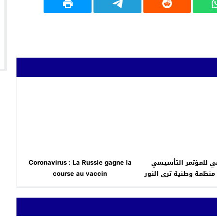
امي للمؤتمر التأسيسي
Coronavirus : La Russie gagne la
لمغاربة العالم منظمة وطنية ترى النور
course au vaccin
ة المملكة المغربية
أكدال