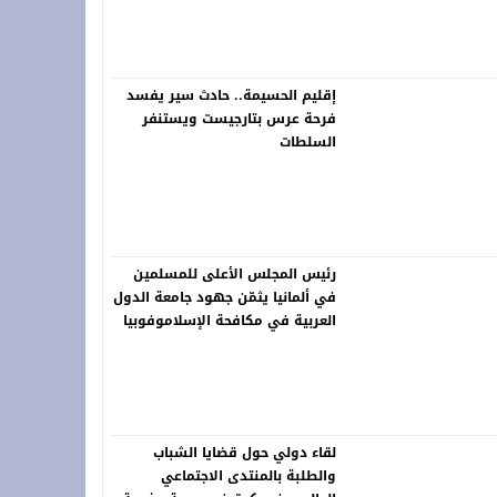
 فعاليات “المزاد الدولي لمزارع إنتاج الصقور 2026”
ة.. شاب في العشرينات ينهي حياته شنقاً بدوار تلغونت
إقليم الحسيمة.. حادث سير يفسد
فرحة عرس بتارجيست ويستنفر
السلطات
رئيس المجلس الأعلى للمسلمين
في ألمانيا يثمّن جهود جامعة الدول
العربية في مكافحة الإسلاموفوبيا
لقاء دولي حول قضايا الشباب
والطلبة بالمنتدى الاجتماعي