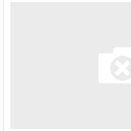
Face à une pétition espagnole, Bruxelles défend se
السعودية: انطلاق
سة عشر قرناً على ميلاد خير البرية سيدنا محمد صلى الله عليه وسلم
الحسيم