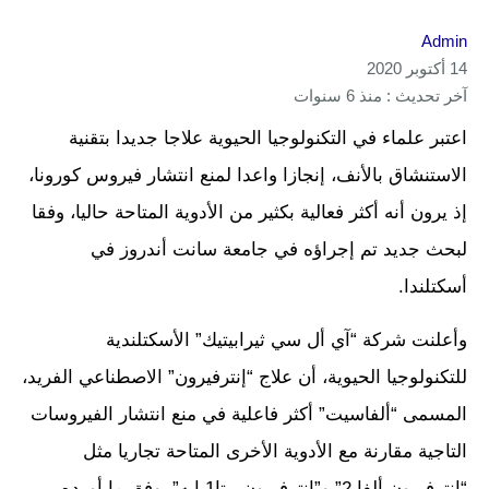
Admin
14 أكتوبر 2020
آخر تحديث : منذ 6 سنوات
اعتبر علماء في التكنولوجيا الحيوية علاجا جديدا بتقنية
الاستنشاق بالأنف، إنجازا واعدا لمنع انتشار فيروس كورونا،
إذ يرون أنه أكثر فعالية بكثير من الأدوية المتاحة حاليا، وفقا
لبحث جديد تم إجراؤه في جامعة سانت أندروز في
أسكتلندا.
وأعلنت شركة “آي أل سي ثيرابيتيك” الأسكتلندية
للتكنولوجيا الحيوية، أن علاج “إنترفيرون” الاصطناعي الفريد،
المسمى “ألفاسيت” أكثر فاعلية في منع انتشار الفيروسات
التاجية مقارنة مع الأدوية الأخرى المتاحة تجاريا مثل
“إنترفيرون ألفا 2” و”إنترفيرون بيتا1 إيه”، وفق ما أورده