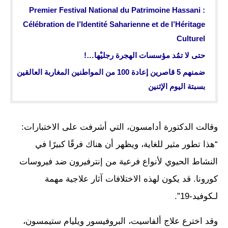
Premier Festival National du Patrimoine Hassani :
Célébration de l’Identité Saharienne et de l’Héritage
Culturel
حتى لا تمُد مؤسسات الهجرة رجليْها…!
ضمنهم 5 قاصرين إعادة 100 من المواطنين المغاربة العالقين
بسبتة اليوم الإثنين
وقالت الدكتورة أدامسون، التي أشرفت على الاختبارات:
“هذا تطور مثير للغاية، ويظهر أن هناك فرقًا كبيرًا في
النشاط الحيوي لأنواع فرعية من إنترفيرون ضد فيروسات
كورونا. قد يكون لهذه الاختلافات آثار علاجية مهمة
لـكوفيد-19”.
وقد اخترع علاج ألفاسيت، البروفيسور ويليام ستيمسون،