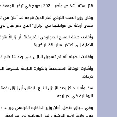
قتل ستة أشخاص وأصيب 202 بجروح في تركيا الجمعة عندما ضرب زلزال قوي الساحل الغربي للبلاد وأجزاء من اليونان.
رئاسة حزب التجديد والتقدم تعلن مباشرة
زلزال داخل حلف الناتو: الولايات المتحدة
وكان وزير الصحة التركي فخر الدين قوجة قد أعلن في ت
قضى أربعة من مواطنينا في الزلزال” الذي دمر مبان في م
وأفادت هيئة المسح الجيولوجي الأمريكية، أن زلزالاً بقوة
الأولية إلى تعرّض مبان لأضرار كبيرة.
وأفادت الهيئة أنه تم تسجيل الزلزال على بعد 14 كلم قبالة بلدة نيون كارلوفاسيون على جزيرة ساموس في بحر إيجه.
درجات.
اليونانية في بحر إيجه.
وفي سياق متصل، أعلن وزير الداخلية الفرنسي جيرالد دارما
ضرب ولاية إزمير التركية والجزر اليونانية في بحر إيجة.