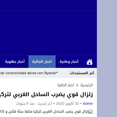
أخبار وطنية
اخبار الجالية
أخبار جهوية
أخر المستجدات
*Marruecos lanza su mayor plan de conectividad aérea con Ryanair.*
s accords agricoles avec le royaume
الرئيسية
اخبار الجالية
زلزال قوي يضرب الساحل الغربي لتركيا مخل
تهنئة بمناسبة الذكرى المباركة لمرور خم
Admin
30 أكتوبر 2020
آخر تحديث :
منذ 6 سنوات
استبعاد إدريس شتيوي منصة مهرجان شواطئ
*Cómo los islamistas han armado la migración para abrumar a Europa*