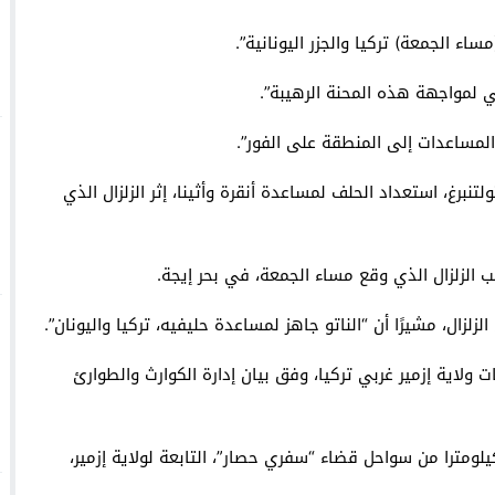
ء الجمعة) تركيا والجزر اليونانية”.
 لمواجهة هذه المحنة الرهيبة”.
المساعدات إلى المنطقة على الفور”.
برغ، استعداد الحلف لمساعدة أنقرة وأثينا، إثر الزلزال الذي
ب الزلزال الذي وقع مساء الجمعة، في بحر إيجة.
زال، مشيرًا أن “الناتو جاهز لمساعدة حليفيه، تركيا واليونان”.
سابق الجمعة، ضرب زلزال بلغت قوته 6.6 درجات ولاية إزمير غربي تركيا، وفق بيان إدارة الكوارث والطوارئ
ف البيان أن مركز الزلزال في بحر إيجة على بعد 17 كيلومترا من سواحل قضاء “سفري حصار”، التابعة لولاية إزمير،