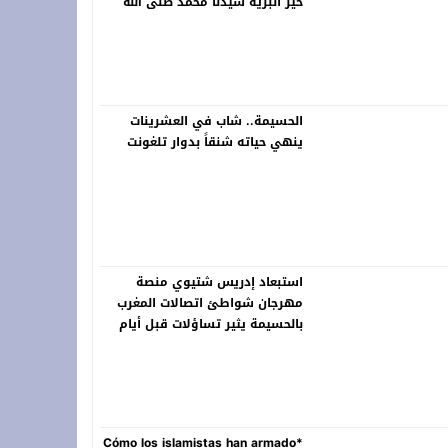
خير البرية سيدنا محمد صلى الله
عليه وسلم
الحسيمة.. شاب في العشرينات
ينهي حياته شنقاً بدوار تلغونت
استبعاد إدريس شتيوي منصة
مهرجان شواطئ اتصالات المغرب
بالحسيمة يثير تساؤلات قبل أيام
من انطلاق الدورة 22
*Cómo los islamistas han armado