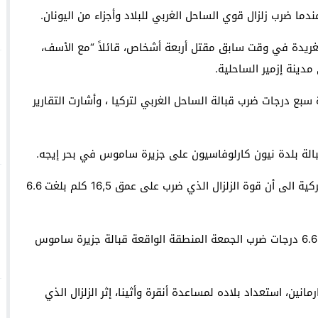
 إجراءات قضائية وتدعو إلى ندوة صحفية بشأن النزاع التنظيمي
 وتركيا ترفضان المقترح الإسباني بشأن سبتة ومليلية!
غريدة في وقت سابق مقتل أربعة أشخاص، قائلاً “مع الأسف،
دينة إزمير الساحلية.
 سبع درجات ضرب قبالة الساحل الغربي لتركيا ، وأشارت التقارير
وأشارت الوكالة المتخصصة بالكوارث التابعة للحكومة التركية الى أن قوة الزلزال الذي ضرب على عمق 16,5 كلم بلغت 6.6
هذا وأفاد مركز رصد الزلازل التابع لليونان، أن زلزال بقوة 6.6 درجات ضرب الجمعة المنطقة الواقعة قبالة جزيرة ساموس
نين، استعداد بلاده لمساعدة أنقرة وأثينا، إثر الزلزال الذي