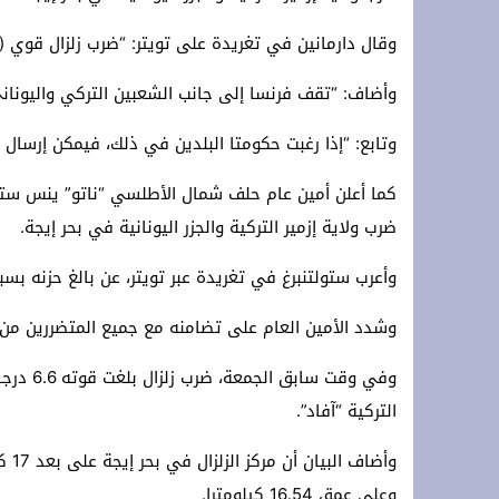
وقال دارمانين في تغريدة على تويتر: “ضرب زلزال قوي (مسا
وأضاف: “تقف فرنسا إلى جانب الشعبين التركي واليوناني
وتابع: “إذا رغبت حكومتا البلدين في ذلك، فيمكن إرسال 
كما أعلن أمين عام حلف شمال الأطلسي “ناتو” ينس ستولتن
ضرب ولاية إزمير التركية والجزر اليونانية في بحر إيجة.
وأعرب ستولتنبرغ في تغريدة عبر تويتر، عن بالغ حزنه بسب
وشدد الأمين العام على تضامنه مع جميع المتضررين من الزل
وفي وقت 
التركية “آفاد”.
وأضا
وعلى عمق 16.54 كيلومترا.