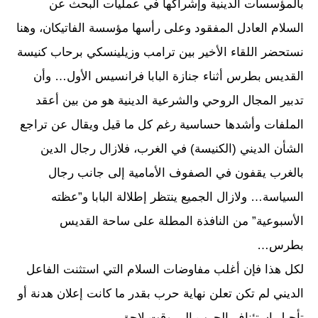
بالمؤسسات الدينية وإشراكها في عمليات البحث عن
السلام العادل المفقود وعلى رأسها مؤسسة الفاتيكان، وهنا
نستحضر اللقاء الأخير بين ترامب وزيلينسكي برحاب كنيسة
القديس بطرس أثناء جنازة البابا فرانسيس الأول… وأن
تدبير المجال الروحي والشرعية الدينية هو من بين أعقد
الملفات وأشدها حساسية رغم كل ما قيل ويقال عن تراجع
الشأن الديني (الكنيسة) في الغرب، فلازال رجال الدين
بالغرب يقفون في الصفوف الأمامية إلى جانب رجال
السياسة… ولازال الجميع ينتظر إطلالة البابا و”عظته
الأسبوعية” من النافذة المطلة على ساحة القديس
بطرس…
لكل هذا فإن أغلب مفاوضات السلام التي استثنت الفاعل
الديني لم تكن تعلن نهاية حرب بقدر ما كانت إعلان هدنة أو
تأجيل استئناف الحرب إلى وقت لاحق..