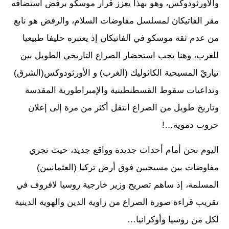
والأورثودوكس، وهو بهذا يعزز قرار موسكو برفض استضافه
مقر الفاتيكان لمسلسل مفاوضات السلام، والرفض هو نابع
من عدم ثقة موسكو في الفاتيكان إذ يعتبره حليفا طبيعيا
للغرب، وهنا يجب استحضار الصراع التاريخي الطويل بين
تياريْ المسيحية الكاثوليك (الغرب) و الأورثودوكس(الشرق)
وتداعيات سقوط القسطنطينية والإمبراطورية المقدسة
وتاريخ طويل من الصراع انتقل أكثر من مرة إلى إعلان
حروب دموية…!
اليوم نحن أمام أحداث جديدة وواقع جديد، حيث تجري
مفاوضات بين مسيحيين فوق أرض تركيا (العثمانيين)
المسلمة، إذ ساهم تصريح وزير خارجية روسيا لافروف في
تقريب قراءة صورة الصراع من زاوية الدين والهوية الدينية
لكل من روسيا وأوكرانيا…