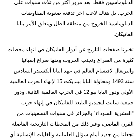
الدبلوماسيين فقط، بعد مرور أكثر من ثلاث سنوات على
الحرب، بل هناك لاعب آخر تدفعه صعوبة المفاوضات
الدبلوماسية للخروج من منطقة الظل ويتعلق الأمر ببابا
الفاتيكان.
تخبرنا صفحات التاريخ عن أدوار الفاتيكان في انهاء محطات
كثيرة من الصراع وتجنب الحروب ومنها صراع إسبانيا
والبرتغال لاقتسام العالم في عهد البابا ألكسندر السادس
سنة 1493 ومحاولة البابا بينديكث 15 لإنهاء الحرب العالمية
الأولى ودور البابا بيو 12 في الحرب العالمية الثانية، ودور
جمعية سانت ايجيديو التابعة للفاتيكان في إنهاء حرب
“العشرية السوداء” بالجزائر في سنوات التسعينيات من
القرن الماضي، وغير ذلك من المحطات التاريخية الفاصلة
تجعلنا من جديد أمام سؤال العلمانية والغايات الإنسانية أي