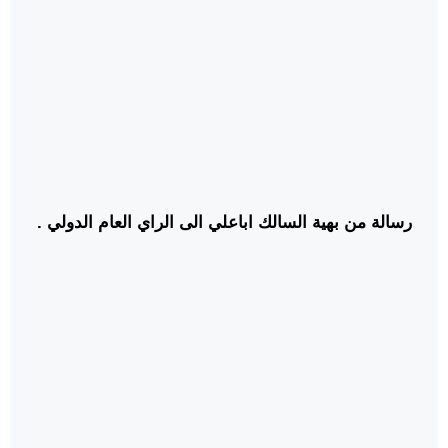
رسالة من بهية السالك اباعلي الى الراي العام الدولي .