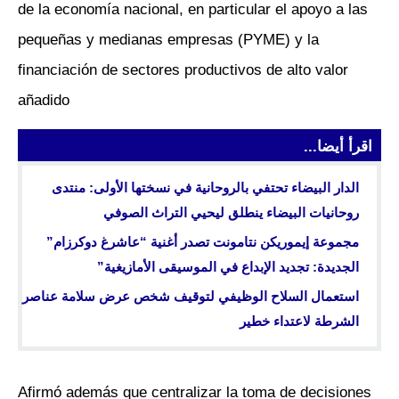
de la economía nacional, en particular el apoyo a las
pequeñas y medianas empresas (PYME) y la
financiación de sectores productivos de alto valor
añadido
اقرأ أيضا...
الدار البيضاء تحتفي بالروحانية في نسختها الأولى: منتدى
روحانيات البيضاء ينطلق ليحيي التراث الصوفي
مجموعة إيموريكن نتامونت تصدر أغنية “عاشرغ دوكرزام”
الجديدة: تجديد الإبداع في الموسيقى الأمازيغية”
استعمال السلاح الوظيفي لتوقيف شخص عرض سلامة عناصر
الشرطة لاعتداء خطير
Afirmó además que centralizar la toma de decisiones