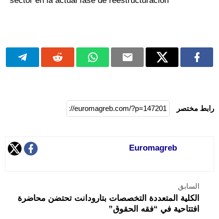
sector en la actual fase de reestructuración
رابط مختصر
Euromagreb
السابق
الكلية المتعددة التخصصات بتارودانت تحتضن محاضرة
افتتاحية في “فقه الحقوق”