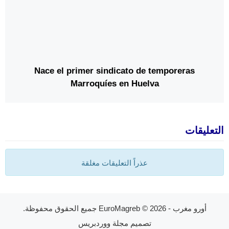
Nace el primer sindicato de temporeras
Marroquíes en Huelva
التعليقات
عذراً التعليقات مغلقة
أورو مغرب - EuroMagreb
© 2026 جميع الحقوق محفوظة.
تصميم
مجلة ووردبريس