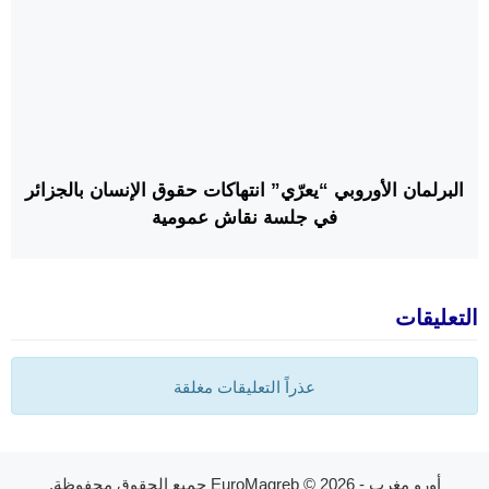
البرلمان الأوروبي “يعرّي” انتهاكات حقوق الإنسان بالجزائر
في جلسة نقاش عمومية
التعليقات
عذراً التعليقات مغلقة
أورو مغرب - EuroMagreb
© 2026 جميع الحقوق محفوظة.