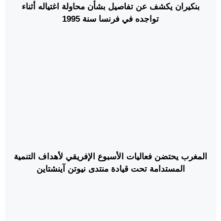
بنكيران يكشف عن تفاصيل بشأن محاولة اغتياله أثناء
تواجده في فرنسا سنة 1995
المغرب يحتضن فعاليات الأسبوع الإفريقي لأهداف التنمية
المستدامة تحت قيادة منتدى نيوتن آينشتاين