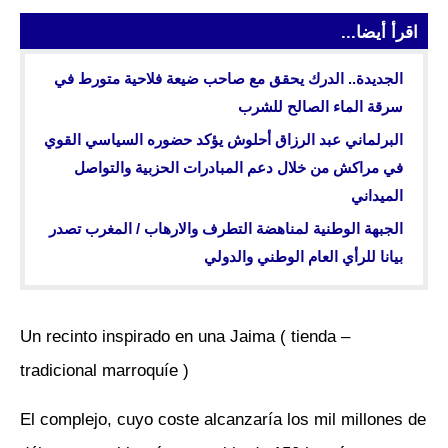
اقرأ أيضا...
الجديدة.. الدرك يحقق مع صاحب ضيعة فلاحية متورط في
سرقة الماء الصالح للشرب
البرلماني عبد الرزاق أحلوش يؤكد حضوره السياسي القوي
في مراكش من خلال دعم المبادرات الحزبية والتواصل
الميداني
الجبهة الوطنية لمناهضة التطرف والارهاب / المغرب تصدر
بيانا للرأي العام الوطني والدولي
– Un recinto inspirado en una Jaima ( tienda
tradicional marroquíe )
El complejo, cuyo coste alcanzaría los mil millones de