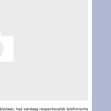
s accords agricoles avec le royaume
تهنئة بمناسبة الذكرى المباركة لمرور خم
jstaan, had vandaag respectievelijk telefonische