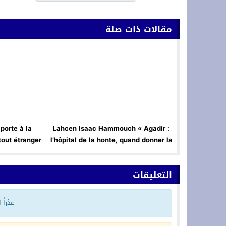
مقالات ذات صلة
porte à la
Lahcen Isaac Hammouch « Agadir :
 tout étranger
l’hôpital de la honte, quand donner la
ime grave.
vie devient un risque de mort »
التعليقات
عذراً