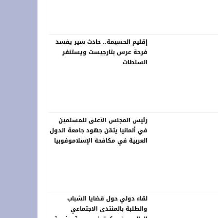
 فعاليات “المزاد الدولي لمزارع إنتاج الصقور 2026”
ة.. شاب في العشرينات ينهي حياته شنقاً بدوار تلغونت
إقليم الحسيمة.. حادث سير يفسد
فرحة عرس بتارجيست ويستنفر
السلطات
رئيس المجلس الأعلى للمسلمين
في ألمانيا يثمّن جهود جامعة الدول
العربية في مكافحة الإسلاموفوبيا
لقاء دولي حول قضايا الشباب
والطلبة بالمنتدى الاجتماعي