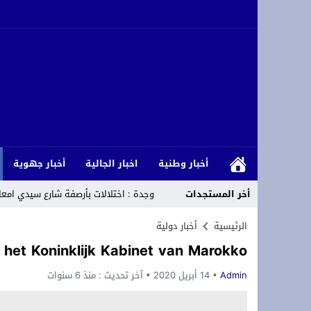
أخبار وطنية
اخبار الجالية
أخبار جهوية
أخر المستجدات
وجدة : اختلالات بأرصفة شارع سيدي امع
رئيس المجلس الأعلى للمسلمين في ألمان
الرئيسية
أخبار دولية
 het Koninklijk Kabinet van Marokko
لقاء دولي حول قضايا الشباب والطلبة با
Admin
14 أبريل 2020
آخر تحديث :
منذ 6 سنوات
تحت الرعاية السامية لجلالة الملك: الرباط تستقبل الدورة 14 لمهرجان “صيف الأو
*Marruecos lanza su mayor plan de conectividad aérea con Ryanair.*