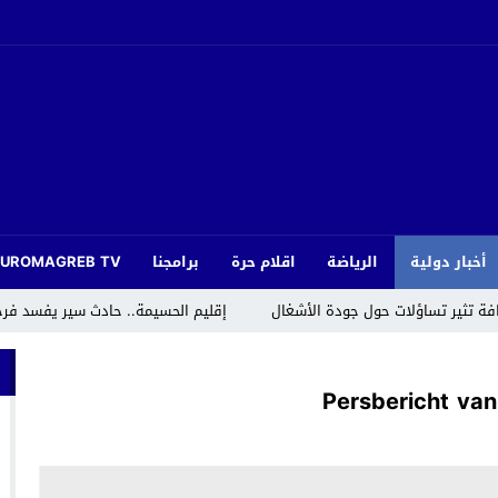
أخبار دولية
الرياضة
اقلام حرة
برامجنا
EUROMAGREB TV
افة تثير تساؤلات حول جودة الأشغال
إقليم الحسيمة.. حادث سير يفسد فر
يا يثمّن جهود جامعة الدول العربية في مكافحة الإسلاموفوبيا
Persbericht van
لمنتدى الاجتماعي العالمي في كوتونو ببصمة مغربية
داية” بتكريم قامات فنية سامقة