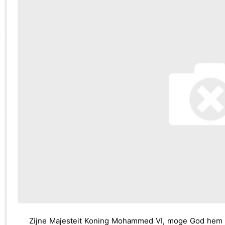
Face à une pétition espagnole, Bruxelles défend se
السعودية: انطلاق
سة عشر قرناً على ميلاد خير البرية سيدنا محمد صلى الله عليه وسلم
الحسيم
Zijne Majesteit Koning Mohammed VI, moge God hem bi