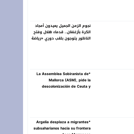
سيارات مهملة تستوطن شوارع الناظور.. تشوّه وجه الم
نجوم الزمن الجميل يعيدون أمجاد
الكرة بأزغنغان.. قدماء هلال وفتح
الناظور يتوجون بلقب دوري «رياضة
ومواطنة»
*La Assemblea Sobiranista de
Mallorca (ASM), pide la
descolonización de Ceuta y
Melilla*
*Argelia desplaza a migrantes
subsaharianos hacia su frontera