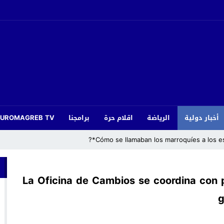
EUROMAGREB TV
برامجنا
اقلام حرة
الرياضة
أخبار دولية
نجوم الزمن الجميل يعيدون أمجاد الكرة بأزغنغان.. قدماء هلال وفتح ال
La Oficina de Cambios se coordina con 
g
لا مساس بمجانية الجامعة.. بلاغ رؤساء الجامعات يرد على 