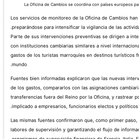
دينة وتثير الريبة في نفوس السكان
L’Algérie dirige des migrants subs
Los servicios de monitoreo de la Oficina de Cambios han 
فيديو : الوقاية المدنية تنتشل جثة من شاطئ
preparándose para intensificar la vigilancia de las activ
الاتحاد الاشتراكي للقوات الشعبية يحتفي باليوم الوطني للمهاجر 
Parte de sus intervenciones preventivas se dirigen a inte
El presidente de Estados Unido
con instituciones cambiarias similares a nivel internacion
gastos de los turistas marroquíes en destinos turísticos
mundo.
Fuentes bien informadas explicaron que las nuevas interv
de los gastos, compararlos con las asignaciones cambiar
transferencias fuera del Reino por la Oficina, y rastrear
implicado a empresarios, funcionarios electos y políticos
Las mismas fuentes confirmaron que, como primer paso, 
labores de supervisión y garantizando el flujo de informa