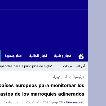
أخبار جهوية
اخبار الجالية
أخبار وطنية
*Cómo se llamaban los marroquíes a los españoles hace a principios de siglo*?
أخر المستجدات
ناظور يتوجون بلقب دوري «رياضة ومواطنة»
أخبار دولية
الرئيسية
países europeos para monitorear los
*La Assemblea Sobiranista de Mallorca (ASM), pide la descolonización de Ceuta y Melilla*
astos de los marroquíes adinerados
*Argelia desplaza a migrantes subsaharianos hacia su frontera con Marruecos*
منذ سنة واحدة
آخر تحديث :
26 يونيو 2025
Euromagreb
الجدل ويكشف حقيقة رسوم التوقيت الميسر