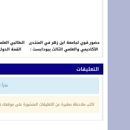
لالة الملك في
حضور قوي لجامعة ابن زهر في المنتدى
احدة” بليون
الأكاديمي والعلمي الثالث ببودابست :
التعليقات
مغلقة
وقعك (يمكنك إخفاء هذه الملاحظة من إعدادات التعليقات)