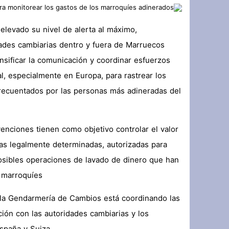
ahariens vers sa frontière marocaine
elevado su nivel de alerta al máximo,
 “ثيزرا” بـ “تازغين” والدرك يفتح تحقيقاً
idades cambiarias dentro y fuera de Marruecos.
بندوة حول مغاربة العالم ورهان المستقبل
nsificar la comunicación y coordinar esfuerzos
s, Donald Trump, castigar a Argelia
al, especialmente en Europa, para rastrear los
 frecuentados por las personas más adineradas del
enciones tienen como objetivo controlar el valor
ias legalmente determinadas, autorizadas para
 posibles operaciones de lavado de dinero que han
 marroquíes.
la Gendarmería de Cambios está coordinando las
ción con las autoridades cambiarias y los